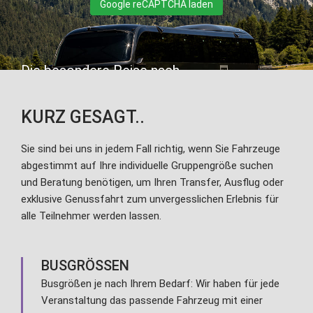
Google reCAPTCHA laden
Die besondere Reise nach
SLOWENIEN &
KURZ GESAGT..
KROATIEN
Sie sind bei uns in jedem Fall richtig, wenn Sie Fahrzeuge
abgestimmt auf Ihre individuelle Gruppengröße suchen
geniessen & erleben
und Beratung benötigen, um Ihren Transfer, Ausflug oder
exklusive Genussfahrt zum unvergesslichen Erlebnis für
alle Teilnehmer werden lassen.
Reise buchen
BUSGRÖSSEN
Busgrößen je nach Ihrem Bedarf: Wir haben für jede
Veranstaltung das passende Fahrzeug mit einer