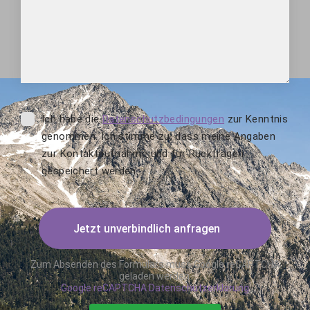
Ich habe die
Datenschutzbedingungen
zur Kenntnis
genommen. Ich stimme zu, dass meine Angaben
zur Kontaktaufnahme und für Rückfragen
gespeichert werden.
Jetzt unverbindlich anfragen
Zum Absenden des Formulars muss Google reCAPTCHA
geladen werden.
Google reCAPTCHA Datenschutzerklärung