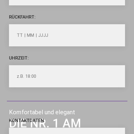
RÜCKFAHRT:
UHRZEIT:
Komfortabel und elegant
DIE NR. 1 AM
KONTAKTDATEN: