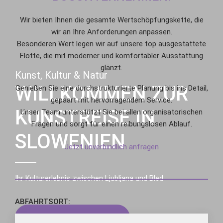
Wir bieten Ihnen die gesamte Wertschöpfungskette, die
wir an Ihre Anforderungen anpassen.
Besonderen Wert legen wir auf unsere top ausgestattete
Flotte, die mit moderner und komfortabler Ausstattung
glänzt.
Kunst, Kultur & Natur
WILLKOMMEN ZUR
Genießen Sie eine durchstrukturierte Planung bis ins Detail,
gepaart mit hervorragendem Service.
KUNSTREISE IN
Unser Team unterstützt Sie bei allen organisatorischen
Fragen und sorgt für einen reibungslosen Ablauf.
SLOWENIEN
Jetzt unverbindlich anfragen
Ihr Kulturerlebnis zwischen Ljubljana und Bled
ABFAHRTSORT:
Reise buchen