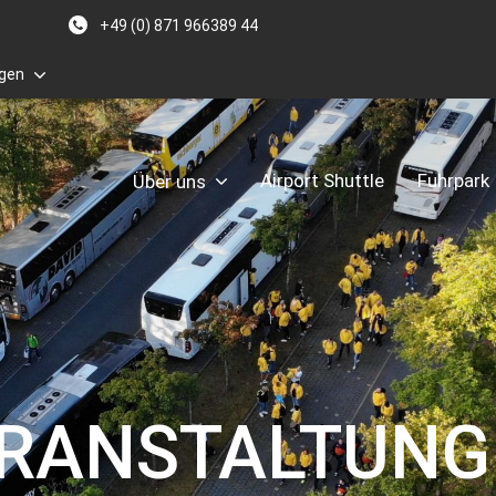
+49 (0) 871 966389 44
gen
Airport Shuttle
Fuhrpark
Über uns
RANSTALTUNGE