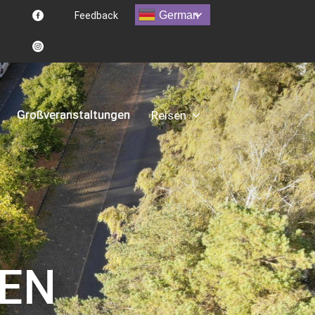
German
Feedback
Großveranstaltungen
Reisen
N